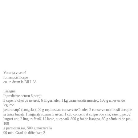
Vacanța voastră
romantică începe
cu un drum la BILLA!
Lasagna
Ingrediente pentru 8 porţii:
3 cepe, 3 căței de usturoi, 6 linguri ulei, 1 kg carne tocată amestec, 100 g amestec de
legume
pentru supă (congelat), 50 g roșii uscate conservate în ulei, 2 conserve mari roșii decojite
și tăiate bucăți, 1 linguriță rozmarin uscat, 1 cub concentrat cu gust de vită, sare, piper, 2
linguri unt, 2 linguri făină, 1 l lapte, nucșoară, 800 g foi de lasagna, 60 g sâmburi de pin,
100
g parmezan ras, 500 g mozzarella
90 min. Grad de dificultate 2