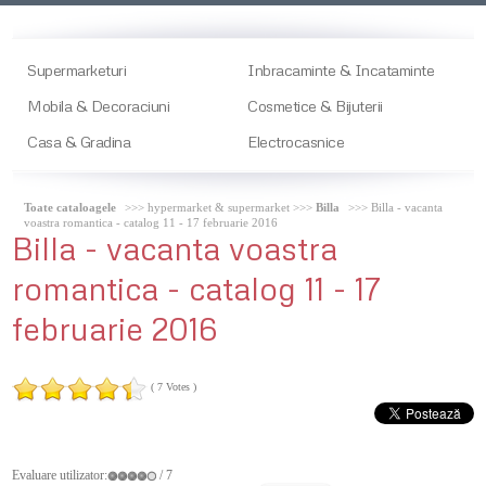
Supermarketuri
Inbracaminte & Incataminte
Mobila & Decoraciuni
Cosmetice & Bijuterii
Casa & Gradina
Electrocasnice
Toate cataloagele
>>> hypermarket & supermarket >>>
Billa
>>> Billa - vacanta
voastra romantica - catalog 11 - 17 februarie 2016
Billa
- vacanta voastra
romantica - catalog 11 - 17
februarie 2016
( 7 Votes )
Evaluare utilizator:
/ 7