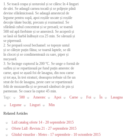
1. Se toacă ceapa și usturoiul și se călesc în 4 linguri
de ulei. Se adaugă carnea tocată și se prăjește până
devine sfărâmicioasă. Se adaugă amestecul de
legume pentru supă, apoi roșiile uscate și roșiile
decojie tăiate bucăți, precum și rozmarinul. Se
sfărâmă cubul concentrat și se presară; se toarnă
500 ml apă fierbinte și se amestecă. Se acoperă și
se lasă să fiarbă înăbușit cca 25 min. Se sărează și
se piperează.
2. Se prepară sosul bechamel: se topește untul
și se călește puțin făina; se toarnă laptele, se dă
în clocot și se condimentează cu sare, piper și
nucșoară.
3. Se încinge cuptorul la 200 ºC. Se unge o formă de
sufleu și se repartizează pe fund puțin amestec de
carne, apoi se așază foi de lasagna, din nou carne
și tot așa, în trei straturi; deasupra trebuie să fie un
strat de foi de lasagna, peste care se repartizează
felii de mozzarella și se presară sâmburi de pin și
parmezan. Se coace la cuptor 45 min.
Tags:
500
Amestec
Apoi
Carne
Foi
În
Lasagna
Legume
Linguri
Min
Related Articles
Lidl catalog oferte 14 - 20 septembrie 2015
Oferte Lidl -Revista 21 - 27 septembrie 2015
Ghidul vinurilor - Metro - 17 septembrie - 10 octombrie 2015