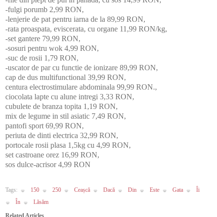
-fulgi porumb 2,99 RON,
-lenjerie de pat pentru iarna de la 89,99 RON,
-rata proaspata, eviscerata, cu organe 11,99 RON/kg,
-set gantere 79,99 RON,
-sosuri pentru wok 4,99 RON,
-suc de rosii 1,79 RON,
-uscator de par cu functie de ionizare 89,99 RON,
cap de dus multifunctional 39,99 RON,
centura electrostimulare abdominala 99,99 RON.,
ciocolata lapte cu alune intregi 3,33 RON,
cubulete de branza topita 1,19 RON,
mix de legume in stil asiatic 7,49 RON,
pantofi sport 69,99 RON,
periuta de dinti electrica 32,99 RON,
portocale rosii plasa 1,5kg cu 4,99 RON,
set castroane orez 16,99 RON,
sos dulce-acrisor 4,99 RON
Tags:
150
250
Ceașcă
Dacă
Din
Este
Gata
Îi
În
Lăsăm
Related Articles