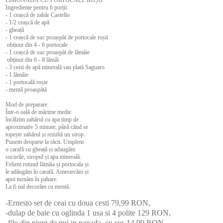
Ingrediente pentru 6 porții:
- 1 ceașcă de zahăr Castello
- 1/2 ceașcă de apă
- gheață
- 1 ceașcă de suc proaspăt de portocale roșii
obținut din 4 - 6 portocale
- 1 ceașcă de suc proaspăt de lămâie
obținut din 6 - 8 lămâi
- 3 cești de apă minerală sau plată Saguaro
- 1 lămâie
- 1 portocală roșie
- mentă proaspătă
Mod de preparare:
Într-o oală de mărime medie
încălzim zahărul cu apa timp de
aproximativ 5 minute, până când se
topește zahărul și rezultă un sirop.
Punem deoparte la răcit. Umplem
o carafă cu gheață și adaugăm
sucurile, siropul și apa minerală.
Feliem rotund lămâia și portocala și
le adăugăm în carafă. Amestecăm și
apoi turnăm în pahare.
La fi nal decorăm cu mentă.
-Ernesto set de ceai cu doua cesti 79,99 RON,
-dulap de baie cu oglinda 1 usa si 4 polite 129 RON,
-file din piept de pui in panada, cu sos 14,99 RON,