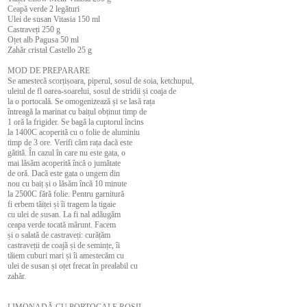
Ceapă verde 2 legături
Ulei de susan Vitasia 150 ml
Castraveți 250 g
Oțet alb Pagusa 50 ml
Zahăr cristal Castello 25 g
MOD DE PREPARARE
Se amestecă scorțișoara, piperul, sosul de soia, ketchupul,
uleiul de fl oarea-soarelui, sosul de stridii și coaja de
la o portocală. Se omogenizează și se lasă rața
întreagă la marinat cu baițul obținut timp de
1 oră la frigider. Se bagă la cuptorul încins
la 1400C acoperită cu o folie de aluminiu
timp de 3 ore. Verifi căm rața dacă este
gătită. În cazul în care nu este gata, o
mai lăsăm acoperită încă o jumătate
de oră. Dacă este gata o ungem din
nou cu baiț și o lăsăm încă 10 minute
la 2500C fără folie. Pentru garnitură
fi erbem tăiței și îi tragem la tigaie
cu ulei de susan. La fi nal adăugăm
ceapa verde tocată mărunt. Facem
și o salată de castraveți: curățăm
castraveții de coajă și de semințe, îi
tăiem cuburi mari și îi amestecăm cu
ulei de susan și oțet frecat în prealabil cu
zahăr.
LIMONADĂ CU PORTOCALE ROȘII