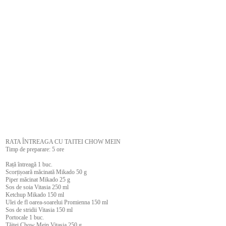
RATA ÎNTREAGA CU TAITEI CHOW MEIN
Timp de preparare: 5 ore
Rață întreagă 1 buc.
Scorțișoară măcinată Mikado 50 g
Piper măcinat Mikado 25 g
Sos de soia Vitasia 250 ml
Ketchup Mikado 150 ml
Ulei de fl oarea-soarelui Promienna 150 ml
Sos de stridii Vitasia 150 ml
Portocale 1 buc.
Tăiței Chow Mein Vitasia 250 g