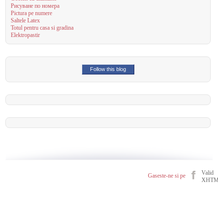
Рисуване по номера
Pictura pe numere
Saltele Latex
Totul pentru casa si gradina
Elektropastir
Follow this blog
Valid
Gaseste-ne si pe
XHT