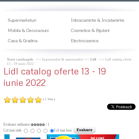
Supermarketuri
Inbracaminte & Incataminte
Mobila & Decoraciuni
Cosmetice & Bijuterii
Casa & Gradina
Electrocasnice
Toate cataloagele
>>> hypermarket & supermarket >>>
Lidl
>>> Lidl catalog oferte
13 - 19 iunie 2022
Lidl
catalog oferte 13 - 19
iunie 2022
( 1 Vote )
Evaluare utilizator:
/ 1
Cel mai slab
Cel mai bun