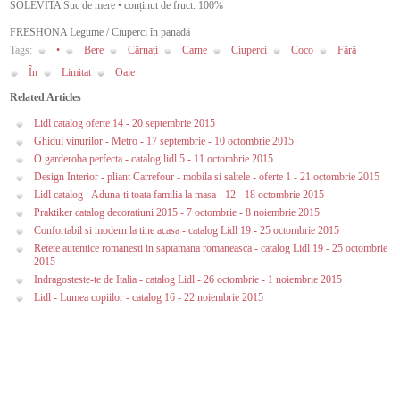
SOLEVITA Suc de mere • conținut de fruct: 100%
FRESHONA Legume / Ciuperci în panadă
Tags:
•
Bere
Cârnați
Carne
Ciuperci
Coco
Fără
În
Limitat
Oaie
Related Articles
Lidl catalog oferte 14 - 20 septembrie 2015
Ghidul vinurilor - Metro - 17 septembrie - 10 octombrie 2015
O garderoba perfecta - catalog lidl 5 - 11 octombrie 2015
Design Interior - pliant Carrefour - mobila si saltele - oferte 1 - 21 octombrie 2015
Lidl catalog - Aduna-ti toata familia la masa - 12 - 18 octombrie 2015
Praktiker catalog decoratiuni 2015 - 7 octombrie - 8 noiembrie 2015
Confortabil si modern la tine acasa - catalog Lidl 19 - 25 octombrie 2015
Retete autentice romanesti in saptamana romaneasca - catalog Lidl 19 - 25 octombrie
2015
Indragosteste-te de Italia - catalog Lidl - 26 octombrie - 1 noiembrie 2015
Lidl - Lumea copiilor - catalog 16 - 22 noiembrie 2015