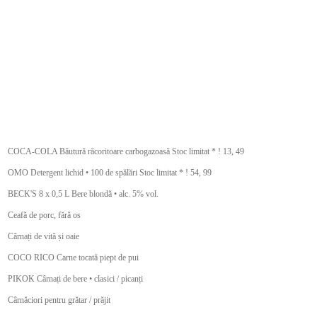
COCA-COLA Băutură răcoritoare carbogazoasă Stoc limitat * ! 13, 49
OMO Detergent lichid • 100 de spălări Stoc limitat * ! 54, 99
BECK'S 8 x 0,5 L Bere blondă • alc. 5% vol.
Ceafă de porc, fără os
Cârnați de vită și oaie
COCO RICO Carne tocată piept de pui
PIKOK Cârnați de bere • clasici / picanți
Cârnăciori pentru grătar / prăjit