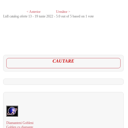
< Anterior
Următor >
Lidl catalog oferte 13 - 19 iunie 2022
-
5.0
out of
5
based on
1
vote
CAUTARE
Diamanteni Gobleni
Goblen cu diamante