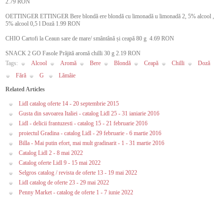
2.79 RON
OETTINGER ETTINGER Bere blondă ere blondă cu limonadă u limonadă 2, 5% alcool ,
5% alcool 0,5 l Doză 1.99 RON
CHIO Cartofi la Ceaun sare de mare/ smântână și ceapă 80 g 4.69 RON
SNACK 2 GO Fasole Prăjită aromă chilli 30 g 2.19 RON
Tags:
Alcool
Aromă
Bere
Blondă
Ceapă
Chilli
Doză
Fără
G
Lămâie
Related Articles
Lidl catalog oferte 14 - 20 septembrie 2015
Gusta din savoarea Italiei - catalog Lidl 25 - 31 ianiarie 2016
Lidl - delicii frantuzesti - catalog 15 - 21 februarie 2016
proiectul Gradina - catalog Lidl - 29 februarie - 6 martie 2016
Billa - Mai putin efort, mai mult gradinarit - 1 - 31 martie 2016
Catalog Lidl 2 - 8 mai 2022
Catalog oferte Lidl 9 - 15 mai 2022
Selgros catalog / revista de oferte 13 - 19 mai 2022
Lidl catalog de oferte 23 - 29 mai 2022
Penny Market - catalog de oferte 1 - 7 iunie 2022