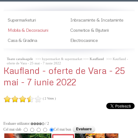
Supermarketuri
Inbracaminte & Incataminte
Mobila & Decoraciuni
Cosmetice & Bijuterii
Casa & Gradina
Electrocasnice
Toate cataloagele
>>> hypermarket & supermarket >>>
Kaufland
>>> Kaufland -
oferte de Vara - 25 mai - 7 iunie 2022
Kaufland
- oferte de Vara - 25
mai - 7 iunie 2022
( 2 Votes )
Evaluare utilizator:
/ 2
Cel mai slab
Cel mai bun