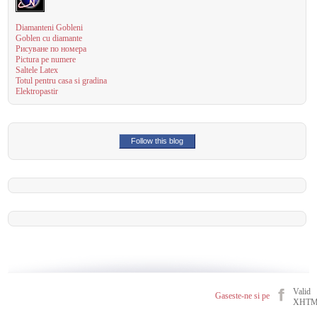
Diamanteni Gobleni
Goblen cu diamante
Рисуване по номера
Pictura pe numere
Saltele Latex
Totul pentru casa si gradina
Elektropastir
Follow this blog
Valid
Gaseste-ne si pe
XHT