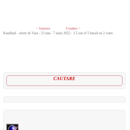
< Anterior
Următor >
Kaufland - oferte de Vara - 25 mai - 7 iunie 2022
-
3.5
out of
5
based on
2
votes
CAUTARE