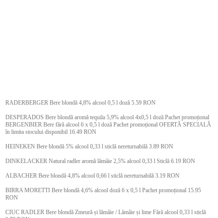
RADERBERGER Bere blondă 4,8% alcool 0,5 l doză 5.59 RON
DESPERADOS Bere blondă aromă tequila 5,9% alcool 4x0,5 l doză Pachet promoțional
BERGENBIER Bere fără alcool 6 x 0,5 l doză Pachet promoțional OFERTĂ SPECIALĂ
în limita stocului disponibil 16.49 RON
HEINEKEN Bere blondă 5% alcool 0,33 l sticlă nereturnabilă 3.89 RON
DINKELACKER Natural radler aromă lămâie 2,5% alcool 0,33 l Sticlă 6.19 RON
ALBACHER Bere blondă 4,8% alcool 0,66 l sticlă nereturnabilă 3.19 RON
BIRRA MORETTI Bere blondă 4,6% alcool doză 6 x 0,5 l Pachet promoțional 15.95
RON
CIUC RADLER Bere blondă Zmeură și lămâie / Lămâie și lime Fără alcool 0,33 l sticlă