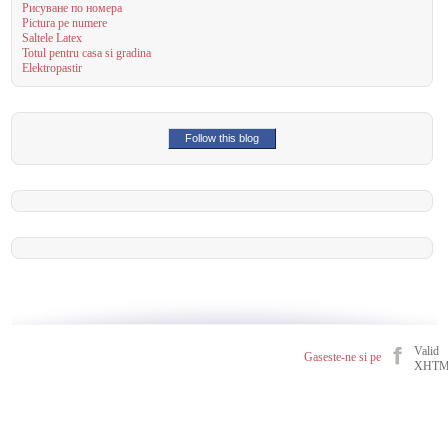
Рисуване по номера
Pictura pe numere
Saltele Latex
Totul pentru casa si gradina
Elektropastir
Follow this blog
Valid
Gaseste-ne si pe
XHT