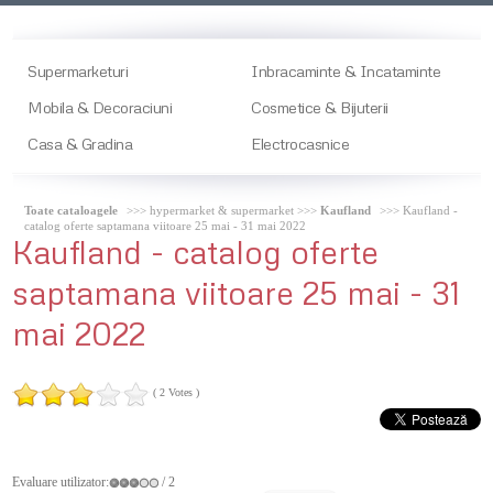
Supermarketuri
Inbracaminte & Incataminte
Mobila & Decoraciuni
Cosmetice & Bijuterii
Casa & Gradina
Electrocasnice
Toate cataloagele
>>> hypermarket & supermarket >>>
Kaufland
>>> Kaufland -
catalog oferte saptamana viitoare 25 mai - 31 mai 2022
Kaufland
- catalog oferte
saptamana viitoare 25 mai - 31
mai 2022
( 2 Votes )
Evaluare utilizator:
/ 2