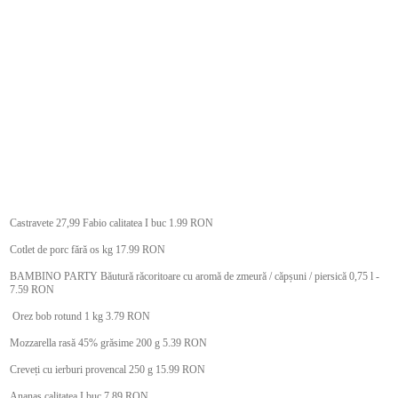
Castravete 27,99 Fabio calitatea I buc 1.99 RON
Cotlet de porc fără os kg 17.99 RON
BAMBINO PARTY Băutură răcoritoare cu aromă de zmeură / căpșuni / piersică 0,75 l -
7.59 RON
Orez bob rotund 1 kg 3.79 RON
Mozzarella rasă 45% grăsime 200 g 5.39 RON
Creveți cu ierburi provencal 250 g 15.99 RON
Ananas calitatea I buc 7.89 RON