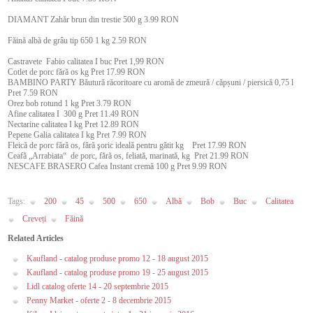
DIAMANT Zahăr brun din trestie 500 g 3.99 RON
Făină albă de grâu tip 650 1 kg 2.59 RON
Castravete Fabio calitatea I buc Pret 1,99 RON
Cotlet de porc fără os kg Pret 17.99 RON
BAMBINO PARTY Băutură răcoritoare cu aromă de zmeură / căpșuni / piersică 0,75 l
Pret 7.59 RON
Orez bob rotund 1 kg Pret 3.79 RON
Afine calitatea I 300 g Pret 11.49 RON
Nectarine calitatea I kg Pret 12.89 RON
Pepene Galia calitatea I kg Pret 7.99 RON
Fleică de porc fără os, fără şoric ideală pentru gătit kg Pret 17.99 RON
Ceafă „Arrabiata“ de porc, fără os, feliată, marinată, kg Pret 21.99 RON
NESCAFE BRASERO Cafea Instant cremă 100 g Pret 9.99 RON
Tags:
200
45
500
650
Albă
Bob
Buc
Calitatea
Creveți
Făină
Related Articles
Kaufland - catalog produse promo 12 - 18 august 2015
Kaufland - catalog produse promo 19 - 25 august 2015
Lidl catalog oferte 14 - 20 septembrie 2015
Penny Market - oferte 2 - 8 decembrie 2015