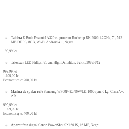
Tableta
E-Boda Essential A320 cu procesor Rockchip RK 2906 1.2GHz, 7", 512
MB DDR3, 8GB, Wi-Fi, Android 4.1, Negru
199,99 lei
Televizor
LED Philips, 81 cm, High Definition, 32PFL3088H/12
999,99 lei
1.199,99 lei
Economiseşte: 200,00 lei
Masina de spalat rufe
Samsung WF60F4E0N0W/LE, 1000 rpm, 6 kg, Clasa A+,
Alb
999,99 lei
1.399,99 lei
Economiseşte: 400,00 lei
Aparat foto
digital Canon PowerShot SX160 IS, 16 MP, Negru