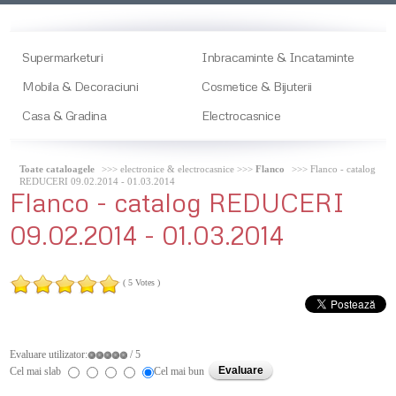
Supermarketuri
Inbracaminte & Incataminte
Mobila & Decoraciuni
Cosmetice & Bijuterii
Casa & Gradina
Electrocasnice
Toate cataloagele
>>> electronice & electrocasnice >>>
Flanco
>>> Flanco - catalog
REDUCERI 09.02.2014 - 01.03.2014
Flanco
- catalog REDUCERI
09.02.2014 - 01.03.2014
( 5 Votes )
Evaluare utilizator:
/ 5
Cel mai slab
Cel mai bun