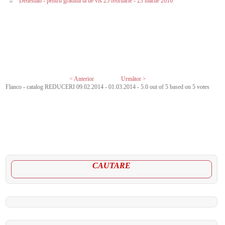
Dedeman - pentru gradina ta de vis 25 februarie - 23 martie 2016
< Anterior
Următor >
Flanco - catalog REDUCERI 09.02.2014 - 01.03.2014
-
5.0
out of
5
based on
5
votes
CAUTARE