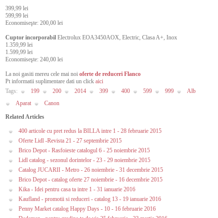
399,99 lei
599,99 lei
Economiseşte: 200,00 lei
Cuptor incorporabil
Electrolux EOA3450AOX, Electric, Clasa A+, Inox
1.359,99 lei
1.599,99 lei
Economiseşte: 240,00 lei
La noi gasiti mereu cele mai noi
oferte de reduceri Flanco
Pt informatii suplimentare dati un click
aici
Tags:
199
200
2014
399
400
599
999
Alb
Aparat
Canon
Related Articles
400 articole cu pret redus la BILLA intre 1 - 28 februarie 2015
Oferte Lidl -Revista 21 - 27 septembrie 2015
Brico Depot - Rasfoieste catalogul 6 - 25 noiembrie 2015
Lidl catalog - sezonul dorintelor - 23 - 29 noiembrie 2015
Catalog JUCARII - Metro - 26 noiembrie - 31 decembrie 2015
Brico Depot - catalog oferte 27 noiembrie - 16 decembrie 2015
Kika - Idei pentru casa ta intre 1 - 31 ianuarie 2016
Kaufland - promotii si reduceri - catalog 13 - 19 ianuarie 2016
Penny Market catalog Happy Days - 10 - 16 februarie 2016