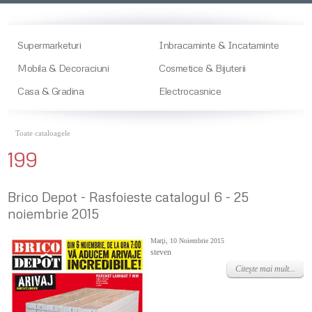
Supermarketuri
Inbracaminte & Incataminte
Mobila & Decoraciuni
Cosmetice & Bijuterii
Casa & Gradina
Electrocasnice
Toate cataloagele
199
Brico Depot - Rasfoieste catalogul 6 - 25
noiembrie 2015
Marţi, 10 Noiembrie 2015
steven
Citeşte mai mult...