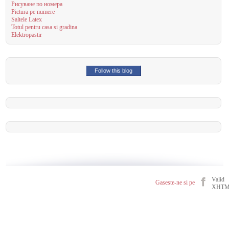
Рисуване по номера
Pictura pe numere
Saltele Latex
Totul pentru casa si gradina
Elektropastir
Follow this blog
Valid
Gaseste-ne si pe
XHT