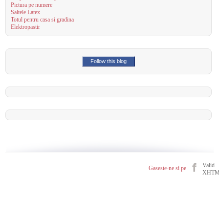
Pictura pe numere
Saltele Latex
Totul pentru casa si gradina
Elektropastir
Follow this blog
Valid
Gaseste-ne si pe
XHT