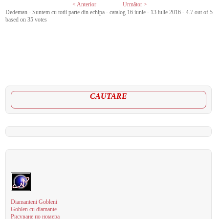
< Anterior
Următor >
Dedeman - Suntem cu totii parte din echipa - catalog 16 iunie - 13 iulie 2016
-
4.7
out of
5
based on
35
votes
CAUTARE
Diamanteni Gobleni
Goblen cu diamante
Рисуване по номера