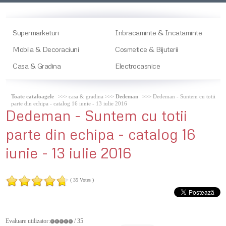
Supermarketuri
Inbracaminte & Incataminte
Mobila & Decoraciuni
Cosmetice & Bijuterii
Casa & Gradina
Electrocasnice
Toate cataloagele
>>> casa & gradina >>>
Dedeman
>>> Dedeman - Suntem cu totii
parte din echipa - catalog 16 iunie - 13 iulie 2016
Dedeman
- Suntem cu totii
parte din echipa - catalog 16
iunie - 13 iulie 2016
( 35 Votes )
Evaluare utilizator:
/ 35