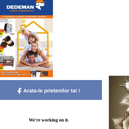
Arata-le prietenilor tai !