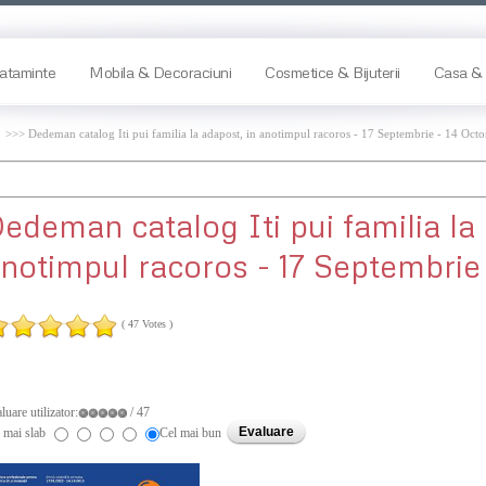
ataminte
Mobila & Decoraciuni
Cosmetice & Bijuterii
Casa & 
>>> Dedeman catalog Iti pui familia la adapost, in anotimpul racoros - 17 Septembrie - 14 Oc
Dedeman
catalog Iti pui familia la
notimpul racoros - 17 Septembrie
( 47 Votes )
luare utilizator:
/ 47
 mai slab
Cel mai bun