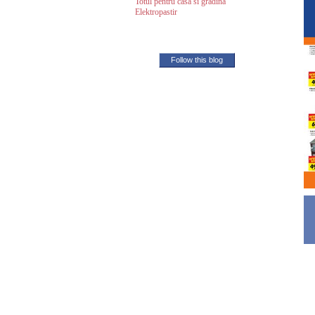
Totul pentru casa si gradina
Elektropastir
Follow this blog