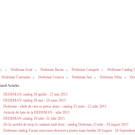
s:
Dedeman Arad
Dedeman Bacau
Dedeman Canapele
Dedeman Catalog S
Dedeman Constanta
Dedeman Craiova
Dedeman Iasi
Dedeman Sibiu
De
ated Articles
DEDEMAN catalog 30 aprilie - 27 mai 2015
DEDEMAN catalog 28 mai - 24 iunie 2015
Dedeman - zilele de vara se petrec afara - catalog 25 iunie - 22 iulie 2015
Articole de baie de la DEDEMAN - iulie 2015
DEDEMAN catalog 10 iulie- 22 iulie 2015
De la castelul de nisip la caminul mult dorit - catalog Dedeman 23 iulie - 19 august 2015
Dedeman catalog Facem renovarea distractiva pentru toata familia 20 August - 16 Septembri