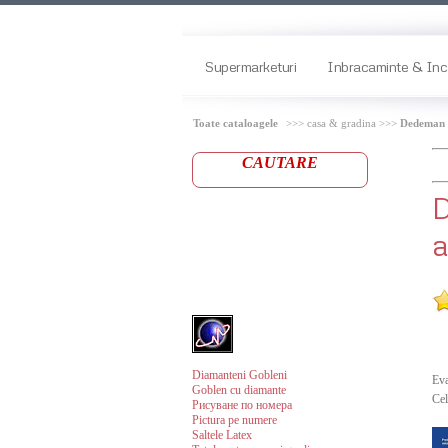
Supermarketuri
Inbracaminte & Inc
Toate cataloagele
>>> casa & gradina >>>
Dedeman
CAUTARE
a
Diamanteni Gobleni
Eva
Goblen cu diamante
Cel
Рисуване по номера
Pictura pe numere
Saltele Latex