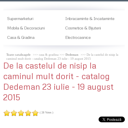
Supermarketuri
Inbracaminte & Incataminte
Mobila & Decoraciuni
Cosmetice & Bijuterii
Casa & Gradina
Electrocasnice
Toate cataloagele
>>> casa & gradina >>>
Dedeman
>>> De la castelul de nisip la
caminul mult dorit - catalog Dedeman 23 iulie - 19 august 2015
De
la castelul de nisip la
caminul mult dorit - catalog
Dedeman 23 iulie - 19 august
2015
( 28 Votes )