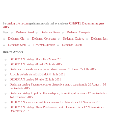
Pe
catalog-oferta.com
gasiti mereu cele mai avantajoase
OFERTE Dedeman august
2015
Tags:
Dedeman Arad
Dedeman Bacau
Dedeman Canapele
Dedeman Cluj
Dedeman Constanta
Dedeman Craiova
Dedeman Iasi
Dedeman Sibiu
Dedeman Suceava
Dedeman Vaslui
Related Articles
DEDEMAN catalog 30 aprilie - 27 mai 2015
DEDEMAN catalog 28 mai - 24 iunie 2015
Dedeman - zilele de vara se petrec afara - catalog 25 iunie - 22 iulie 2015
Articole de baie de la DEDEMAN - iulie 2015
DEDEMAN catalog 10 iulie- 22 iulie 2015
Dedeman catalog Facem renovarea distractiva pentru toata familia 20 August - 16
Septembrie 2015
Dedeman catalog Iti pui familia la adapost, in anotimpul racoros - 17 Septembrie -
14 Octombrie 2015
DEDEMAN - noi avem solutiile - catalog 15 Octombrie - 11 Noiembrie 2015
DEDEMAN catalog Oferte Prietenoase Pentru Caminul Tau - 12 Noiembrie - 9
Decembrie 2015