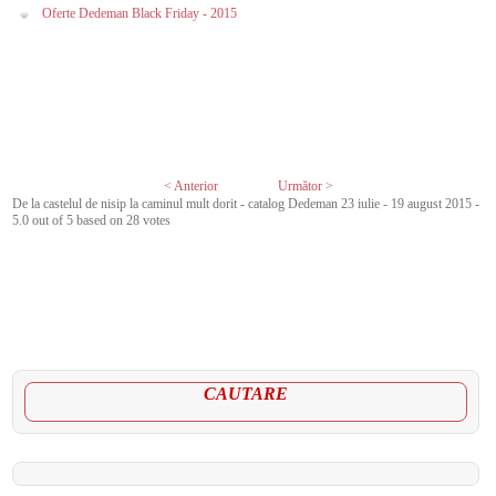
Oferte Dedeman Black Friday - 2015
< Anterior
Următor >
De la castelul de nisip la caminul mult dorit - catalog Dedeman 23 iulie - 19 august 2015
-
5.0
out of
5
based on
28
votes
CAUTARE