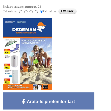
Evaluare utilizator:
/ 28
Cel mai slab
Cel mai bun
Arata-le prietenilor tai !