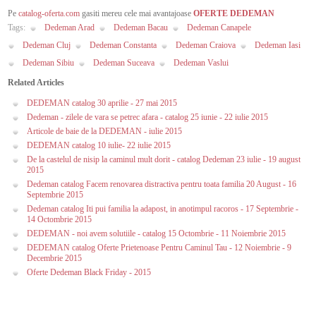
Pe
catalog-oferta.com
gasiti mereu cele mai avantajoase
OFERTE DEDEMAN
Tags:
Dedeman Arad
Dedeman Bacau
Dedeman Canapele
Dedeman Cluj
Dedeman Constanta
Dedeman Craiova
Dedeman Iasi
Dedeman Sibiu
Dedeman Suceava
Dedeman Vaslui
Related Articles
DEDEMAN catalog 30 aprilie - 27 mai 2015
Dedeman - zilele de vara se petrec afara - catalog 25 iunie - 22 iulie 2015
Articole de baie de la DEDEMAN - iulie 2015
DEDEMAN catalog 10 iulie- 22 iulie 2015
De la castelul de nisip la caminul mult dorit - catalog Dedeman 23 iulie - 19 august
2015
Dedeman catalog Facem renovarea distractiva pentru toata familia 20 August - 16
Septembrie 2015
Dedeman catalog Iti pui familia la adapost, in anotimpul racoros - 17 Septembrie -
14 Octombrie 2015
DEDEMAN - noi avem solutiile - catalog 15 Octombrie - 11 Noiembrie 2015
DEDEMAN catalog Oferte Prietenoase Pentru Caminul Tau - 12 Noiembrie - 9
Decembrie 2015
Oferte Dedeman Black Friday - 2015