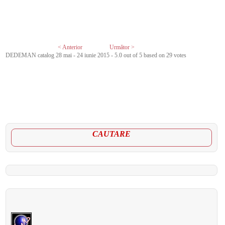
< Anterior
Următor >
DEDEMAN catalog 28 mai - 24 iunie 2015
-
5.0
out of
5
based on
29
votes
CAUTARE