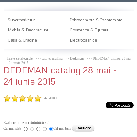
Supermarketuri
Inbracaminte & Incataminte
Mobila & Decoraciuni
Cosmetice & Bijuterii
Casa & Gradina
Electrocasnice
Toate cataloagele
>>> casa & gradina >>>
Dedeman
>>> DEDEMAN catalog 28 mai
- 24 iunie 2015
DEDEMAN
catalog 28 mai -
24 iunie 2015
( 29 Votes )
Evaluare utilizator:
/ 29
Cel mai slab
Cel mai bun