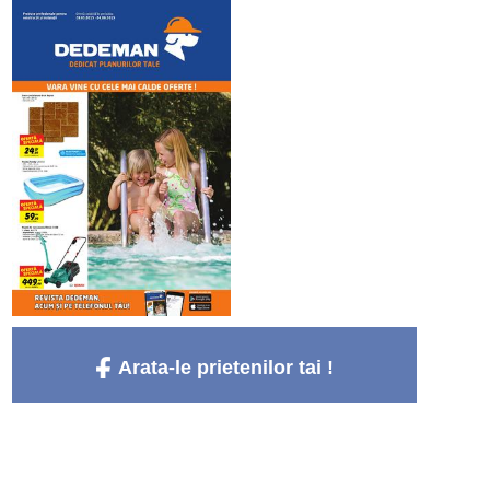
Arata-le prietenilor tai !