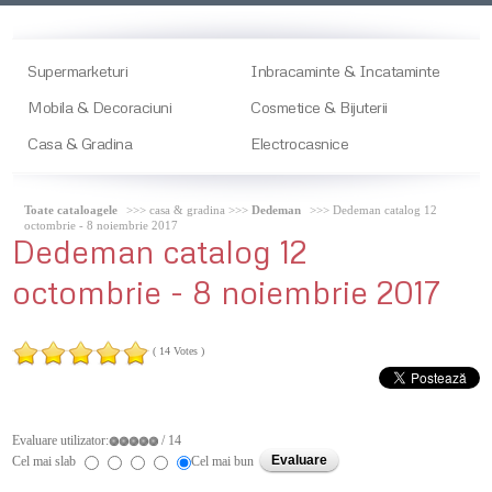
Supermarketuri
Inbracaminte & Incataminte
Mobila & Decoraciuni
Cosmetice & Bijuterii
Casa & Gradina
Electrocasnice
Toate cataloagele
>>> casa & gradina >>>
Dedeman
>>> Dedeman catalog 12
octombrie - 8 noiembrie 2017
Dedeman
catalog 12
octombrie - 8 noiembrie 2017
( 14 Votes )
Evaluare utilizator:
/ 14
Cel mai slab
Cel mai bun