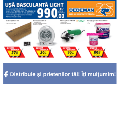
Distribuie şi prietenilor tăi! Îţi mulţumim!
:)