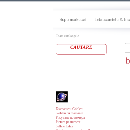
Supermarketuri
Inbracaminte & Inc
Toate cataloagele
CAUTARE
b
Diamanteni Gobleni
Goblen cu diamante
Рисуване по номера
Pictura pe numere
Saltele Latex