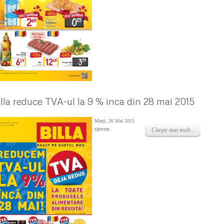
illa reduce TVA-ul la 9 % inca din 28 mai 2015
Marţi, 26 Mai 2015
steven
Citeşte mai mult...