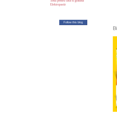
Totul pentru casa si gradina
Elektropastir
Follow this blog
B