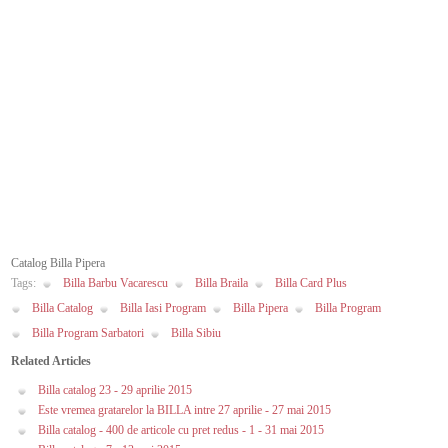
Catalog Billa Pipera
Tags:
Billa Barbu Vacarescu
Billa Braila
Billa Card Plus
Billa Catalog
Billa Iasi Program
Billa Pipera
Billa Program
Billa Program Sarbatori
Billa Sibiu
Related Articles
Billa catalog 23 - 29 aprilie 2015
Este vremea gratarelor la BILLA intre 27 aprilie - 27 mai 2015
Billa catalog - 400 de articole cu pret redus - 1 - 31 mai 2015