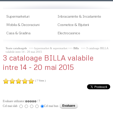
Supermarketuri
Inbracaminte & Incataminte
Mobila & Decoraciuni
Cosmetice & Bijuterii
Casa & Gradina
Electrocasnice
Toate cataloagele
>>> hypermarket & supermarket >>>
Billa
>>> 3 cataloage BILLA
valabile intre 14 - 20 mai 2015
3
cataloage BILLA valabile
intre 14 - 20 mai 2015
( 7 Votes )
Evaluare utilizator:
/ 7
Cel mai slab
Cel mai bun