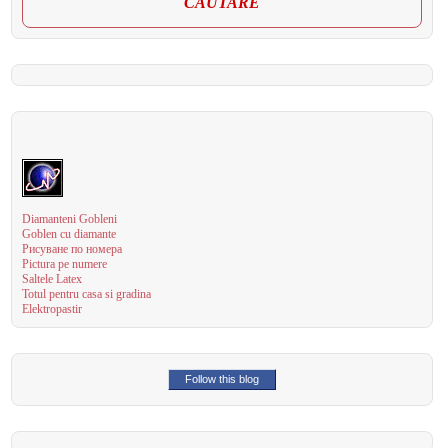
CAUTARE
Diamanteni Gobleni
Goblen cu diamante
Рисуване по номера
Pictura pe numere
Saltele Latex
Totul pentru casa si gradina
Elektropastir
Follow this blog