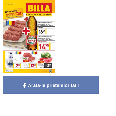
Arata-le prietenilor tai !