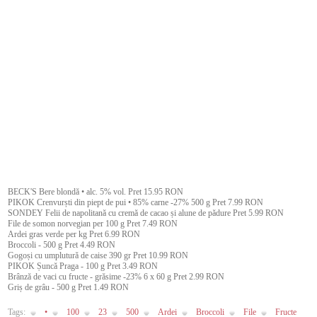
BECK'S Bere blondă • alc. 5% vol. Pret 15.95 RON
PIKOK Crenvurști din piept de pui • 85% carne -27% 500 g Pret 7.99 RON
SONDEY Felii de napolitană cu cremă de cacao și alune de pădure Pret 5.99 RON
File de somon norvegian per 100 g Pret 7.49 RON
Ardei gras verde per kg Pret 6.99 RON
Broccoli - 500 g Pret 4.49 RON
Gogoși cu umplutură de caise 390 gr Pret 10.99 RON
PIKOK Șuncă Praga - 100 g Pret 3.49 RON
Brânză de vaci cu fructe - grăsime -23% 6 x 60 g Pret 2.99 RON
Griș de grâu - 500 g Pret 1.49 RON
Tags:
•
100
23
500
Ardei
Broccoli
File
Fructe