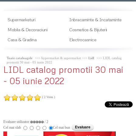
Supermarketuri
Inbracaminte & Incataminte
Mobila & Decoraciuni
Cosmetice & Bijuterii
Casa & Gradina
Electrocasnice
Toate cataloagele
>>> hypermarket & supermarket >>>
Lidl
>>> LIDL catalog
promotii 30 mai - 05 iunie 2022
LIDL
catalog promotii 30 mai
- 05 iunie 2022
( 2 Votes )
Evaluare utilizator:
/ 2
Cel mai slab
Cel mai bun