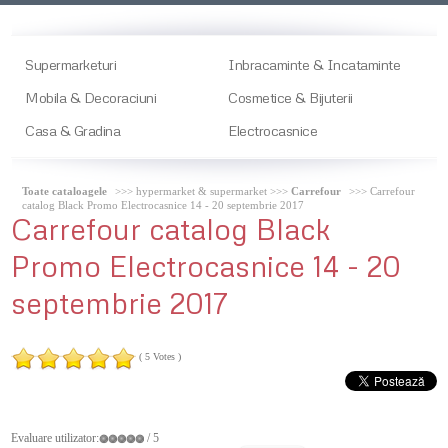
Supermarketuri
Inbracaminte & Incataminte
Mobila & Decoraciuni
Cosmetice & Bijuterii
Casa & Gradina
Electrocasnice
Toate cataloagele
>>> hypermarket & supermarket >>>
Carrefour
>>> Carrefour
catalog Black Promo Electrocasnice 14 - 20 septembrie 2017
Carrefour
catalog Black
Promo Electrocasnice 14 - 20
septembrie 2017
( 5 Votes )
Evaluare utilizator:
/ 5