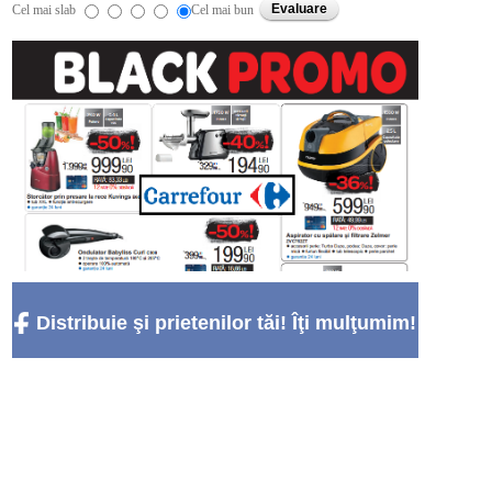
Cel mai slab
Cel mai bun
Distribuie şi prietenilor tăi! Îţi mulţumim!
:)