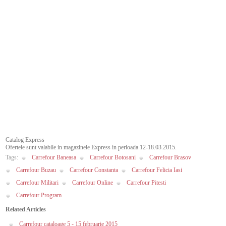
Catalog Express
Ofertele sunt valabile in magazinele Express in perioada 12-18.03.2015.
Tags:
Carrefour Baneasa
Carrefour Botosani
Carrefour Brasov
Carrefour Buzau
Carrefour Constanta
Carrefour Felicia Iasi
Carrefour Militari
Carrefour Online
Carrefour Pitesti
Carrefour Program
Related Articles
Carrefour cataloage 5 - 15 februarie 2015