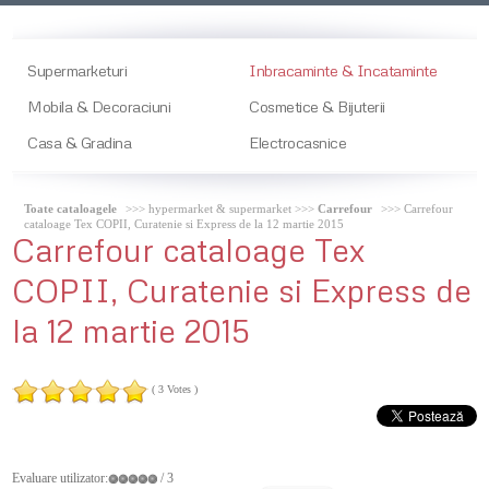
Supermarketuri
Inbracaminte & Incataminte
Mobila & Decoraciuni
Cosmetice & Bijuterii
Casa & Gradina
Electrocasnice
Toate cataloagele
>>> hypermarket & supermarket >>>
Carrefour
>>> Carrefour
cataloage Tex COPII, Curatenie si Express de la 12 martie 2015
Carrefour
cataloage Tex
COPII, Curatenie si Express de
la 12 martie 2015
( 3 Votes )
Evaluare utilizator:
/ 3