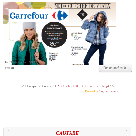
Joi, 21 Septembrie 2017
steven
Citeşte mai mult...
<<
Început
<
Anterior
1
2
3
4
5
6
7
8
9
10
Următor
>
Sfârşit
>>
Powered by
Tags for Joomla
CAUTARE