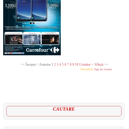
<<
Început
<
Anterior
1
2
3
4
5
6
7
8
9
10
Următor
>
Sfârşit
>>
Powered by
Tags for Joomla
CAUTARE