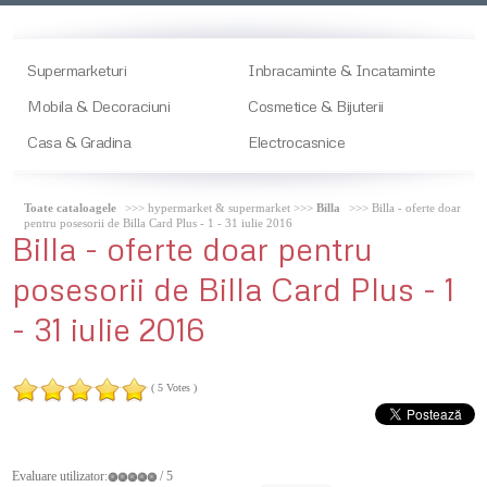
Supermarketuri
Inbracaminte & Incataminte
Mobila & Decoraciuni
Cosmetice & Bijuterii
Casa & Gradina
Electrocasnice
Toate cataloagele
>>> hypermarket & supermarket >>>
Billa
>>> Billa - oferte doar
pentru posesorii de Billa Card Plus - 1 - 31 iulie 2016
Billa
- oferte doar pentru
posesorii de Billa Card Plus - 1
- 31 iulie 2016
( 5 Votes )
Evaluare utilizator:
/ 5