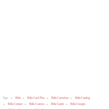
:)
Tags:
Billa
Billa Card Plus
Billa Carrefour
Billa Catalog
Billa Contact
Billa Craiova
Billa Galati
Billa Giurgiu