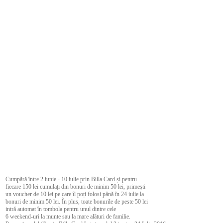
Cumpără între 2 iunie - 10 iulie prin Billa Card și pentru
fiecare 150 lei cumulați din bonuri de minim 50 lei, primești
un voucher de 10 lei pe care îl poți folosi până în 24 iulie la
bonuri de minim 50 lei. În plus, toate bonurile de peste 50 lei
intră automat în tombola pentru unul dintre cele
6 weekend-uri la munte sau la mare alături de familie.