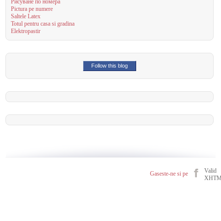
Рисуване по номера
Pictura pe numere
Saltele Latex
Totul pentru casa si gradina
Elektropastir
Follow this blog
Valid
Gaseste-ne si pe
XHT