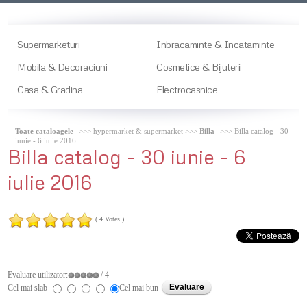
Supermarketuri
Inbracaminte & Incataminte
Mobila & Decoraciuni
Cosmetice & Bijuterii
Casa & Gradina
Electrocasnice
Toate cataloagele
>>> hypermarket & supermarket >>>
Billa
>>> Billa catalog - 30
iunie - 6 iulie 2016
Billa
catalog - 30 iunie - 6
iulie 2016
( 4 Votes )
Evaluare utilizator:
/ 4
Cel mai slab
Cel mai bun