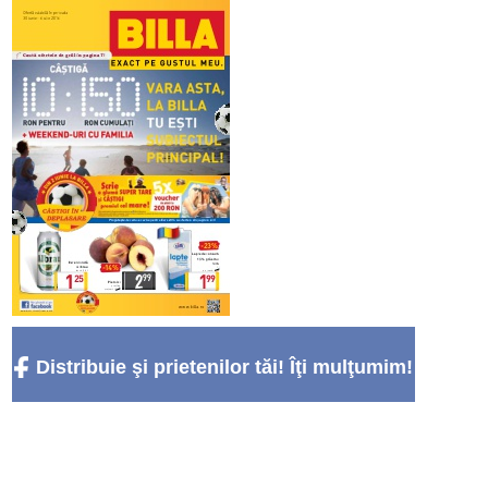
Distribuie şi prietenilor tăi! Îţi mulţumim!
:)