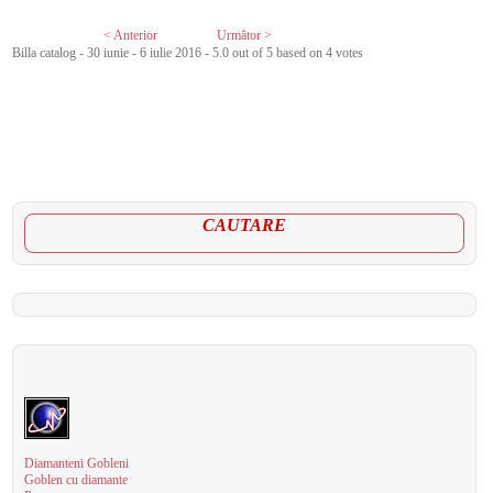
< Anterior
Următor >
Billa catalog - 30 iunie - 6 iulie 2016
-
5.0
out of
5
based on
4
votes
CAUTARE
Diamanteni Gobleni
Goblen cu diamante