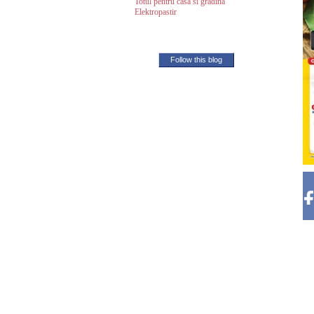
Totul pentru casa si gradina
Elektropastir
Follow this blog