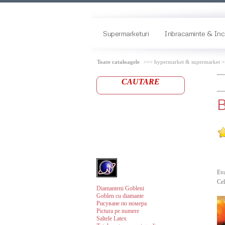
Supermarketuri
Inbracaminte & Inc
Toate cataloagele
>>> hypermarket & supermarket 
CAUTARE
B
Eva
Cel
Diamanteni Gobleni
Goblen cu diamante
Рисуване по номера
Pictura pe numere
Saltele Latex