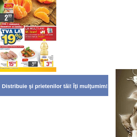
Distribuie şi prietenilor tăi! Îţi mulţumim!
:)