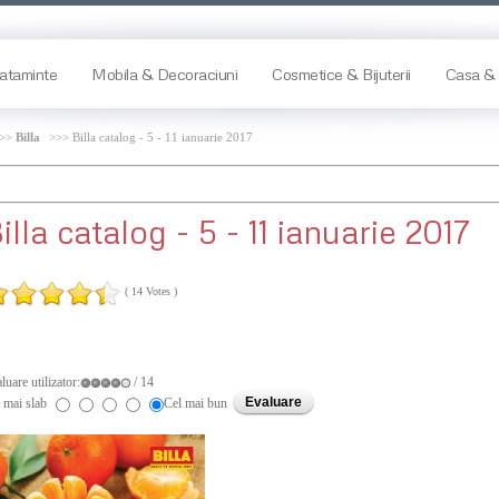
ataminte
Mobila & Decoraciuni
Cosmetice & Bijuterii
Casa & 
>>>
Billa
>>> Billa catalog - 5 - 11 ianuarie 2017
illa
catalog - 5 - 11 ianuarie 2017
( 14 Votes )
luare utilizator:
/ 14
 mai slab
Cel mai bun