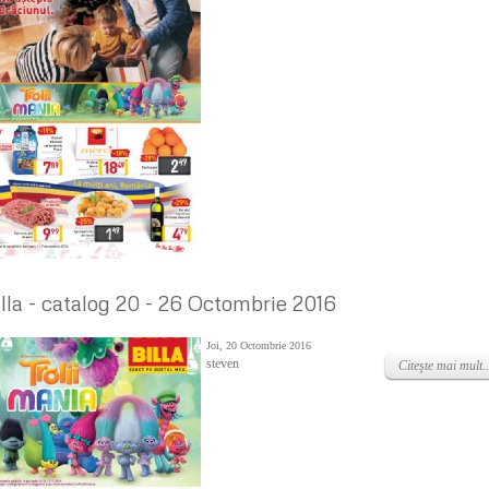
illa - catalog 20 - 26 Octombrie 2016
Joi, 20 Octombrie 2016
steven
Citeşte mai mult..