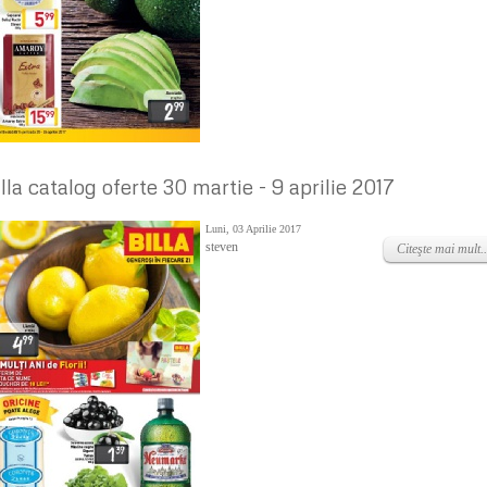
illa catalog oferte 30 martie - 9 aprilie 2017
Luni, 03 Aprilie 2017
steven
Citeşte mai mult..