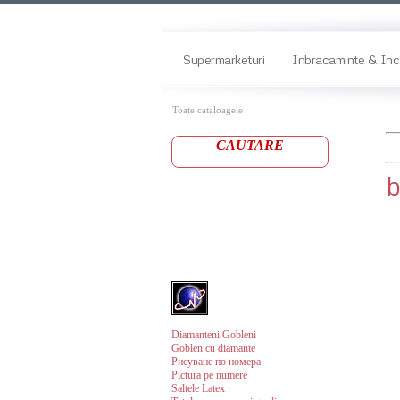
Supermarketuri
Inbracaminte & Inc
Toate cataloagele
CAUTARE
b
Diamanteni Gobleni
Goblen cu diamante
Рисуване по номера
Pictura pe numere
Saltele Latex