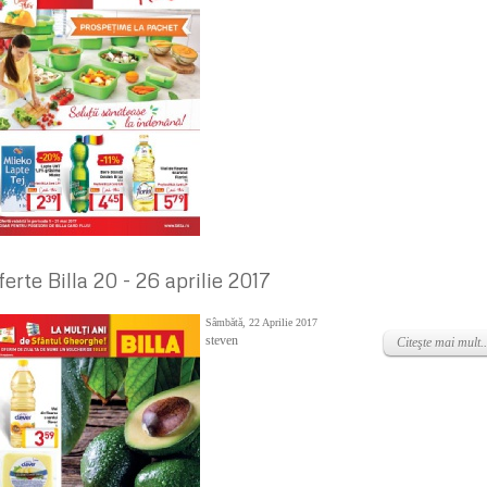
ferte Billa 20 - 26 aprilie 2017
Sâmbătă, 22 Aprilie 2017
steven
Citeşte mai mult..