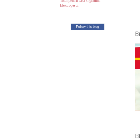
Totul pentru casa si gradina
Elektropastir
Follow this blog
Bi
Bi