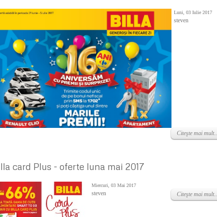
Luni, 03 Iulie 2017
steven
Citeşte mai mult..
illa card Plus - oferte luna mai 2017
Miercuri, 03 Mai 2017
steven
Citeşte mai mult..