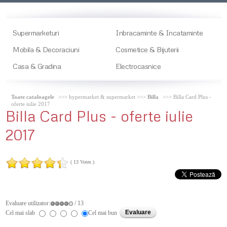
Supermarketuri
Inbracaminte & Incataminte
Mobila & Decoraciuni
Cosmetice & Bijuterii
Casa & Gradina
Electrocasnice
Toate cataloagele
>>> hypermarket & supermarket >>>
Billa
>>> Billa Card Plus -
oferte iulie 2017
Billa
Card Plus - oferte iulie
2017
( 13 Votes )
Evaluare utilizator:
/ 13
Cel mai slab
Cel mai bun