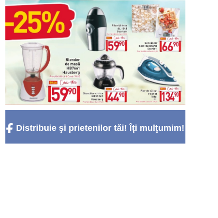
Distribuie şi prietenilor tăi! Îţi mulţumim!
:)