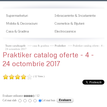
Supermarketuri
Inbracaminte & Incataminte
Mobila & Decoraciuni
Cosmetice & Bijuterii
Casa & Gradina
Electrocasnice
Toate cataloagele
>>> casa & gradina >>>
Praktiker
>>> Praktiker catalog oferte - 4 -
24 octombrie 2017
Praktiker
catalog oferte - 4 -
24 octombrie 2017
( 12 Votes )
Evaluare utilizator:
/ 12
Cel mai slab
Cel mai bun