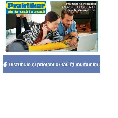
Distribuie şi prietenilor tăi! Îţi mulţumim!
:)