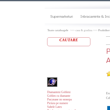
Supermarketuri
Inbracaminte & Inc
Toate cataloagele
>>> casa & gradina >>>
Praktiker
CAUTARE
A
Diamanteni Gobleni
Eva
Goblen cu diamante
Cel
Рисуване по номера
Pictura pe numere
Saltele Latex