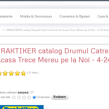
ataminte
Mobila & Decoraciuni
Cosmetice & Bijuterii
Casa & 
>>> PRAKTIKER catalog Drumul Catre Confortul de Acasa Trece Mereu pe la Noi - 4-24 Noi
PRAKTIKER
catalog Drumul Catre
casa Trece Mereu pe la Noi - 4-
( 57 Votes )
luare utilizator:
/ 57
 mai slab
Cel mai bun