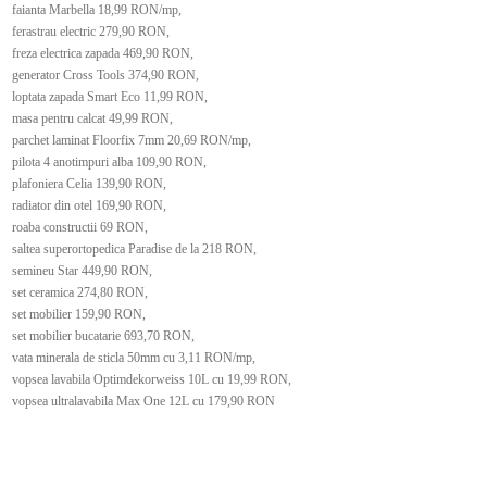
faianta Marbella 18,99 RON/mp,
ferastrau electric 279,90 RON,
freza electrica zapada 469,90 RON,
generator Cross Tools 374,90 RON,
loptata zapada Smart Eco 11,99 RON,
masa pentru calcat 49,99 RON,
parchet laminat Floorfix 7mm 20,69 RON/mp,
pilota 4 anotimpuri alba 109,90 RON,
plafoniera Celia 139,90 RON,
radiator din otel 169,90 RON,
roaba constructii 69 RON,
saltea superortopedica Paradise de la 218 RON,
semineu Star 449,90 RON,
set ceramica 274,80 RON,
set mobilier 159,90 RON,
set mobilier bucatarie 693,70 RON,
vata minerala de sticla 50mm cu 3,11 RON/mp,
vopsea lavabila Optimdekorweiss 10L cu 19,99 RON,
vopsea ultralavabila Max One 12L cu 179,90 RON