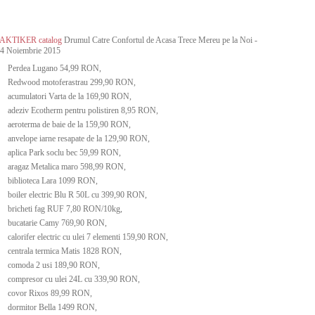
AKTIKER catalog
Drumul Catre Confortul de Acasa Trece Mereu pe la Noi -
24 Noiembrie 2015
Perdea Lugano 54,99 RON,
Redwood motoferastrau 299,90 RON,
acumulatori Varta de la 169,90 RON,
adeziv Ecotherm pentru polistiren 8,95 RON,
aeroterma de baie de la 159,90 RON,
anvelope iarne resapate de la 129,90 RON,
aplica Park soclu bec 59,99 RON,
aragaz Metalica maro 598,99 RON,
biblioteca Lara 1099 RON,
boiler electric Blu R 50L cu 399,90 RON,
bricheti fag RUF 7,80 RON/10kg,
bucatarie Camy 769,90 RON,
calorifer electric cu ulei 7 elementi 159,90 RON,
centrala termica Matis 1828 RON,
comoda 2 usi 189,90 RON,
compresor cu ulei 24L cu 339,90 RON,
covor Rixos 89,99 RON,
dormitor Bella 1499 RON,