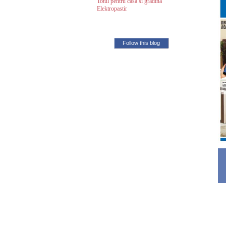
Totul pentru casa si gradina
Elektropastir
Follow this blog