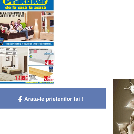
Arata-le prietenilor tai !