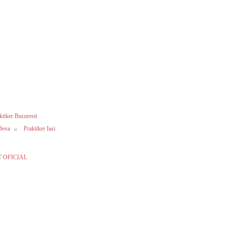
ktiker Bucuresti
Deva
Praktiker Iasi
NT OFICIAL