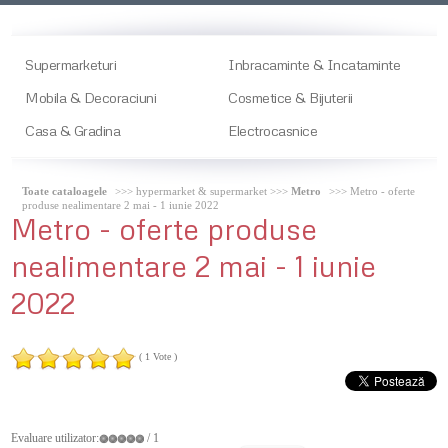
Supermarketuri
Inbracaminte & Incataminte
Mobila & Decoraciuni
Cosmetice & Bijuterii
Casa & Gradina
Electrocasnice
Toate cataloagele
>>> hypermarket & supermarket >>>
Metro
>>> Metro - oferte
produse nealimentare 2 mai - 1 iunie 2022
Metro
- oferte produse
nealimentare 2 mai - 1 iunie
2022
( 1 Vote )
Evaluare utilizator:
/ 1