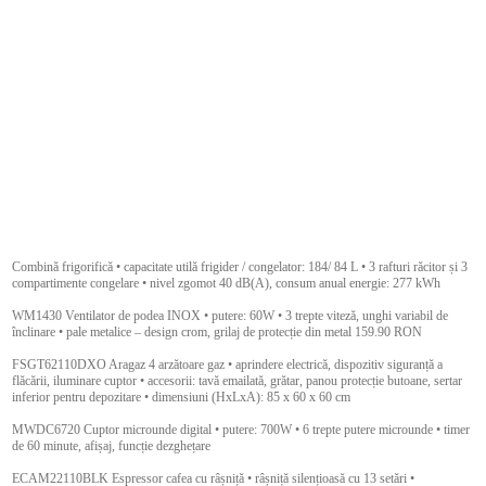
Combină frigorifică • capacitate utilă frigider / congelator: 184/ 84 L • 3 rafturi răcitor și 3
compartimente congelare • nivel zgomot 40 dB(A), consum anual energie: 277 kWh
WM1430 Ventilator de podea INOX • putere: 60W • 3 trepte viteză, unghi variabil de
înclinare • pale metalice – design crom, grilaj de protecție din metal 159.90 RON
FSGT62110DXO Aragaz 4 arzătoare gaz • aprindere electrică, dispozitiv siguranță a
flăcării, iluminare cuptor • accesorii: tavă emailată, grătar, panou protecție butoane, sertar
inferior pentru depozitare • dimensiuni (HxLxA): 85 x 60 x 60 cm
MWDC6720 Cuptor microunde digital • putere: 700W • 6 trepte putere microunde • timer
de 60 minute, afișaj, funcție dezghețare
ECAM22110BLK Espressor cafea cu râșniță • râșniță silențioasă cu 13 setări •