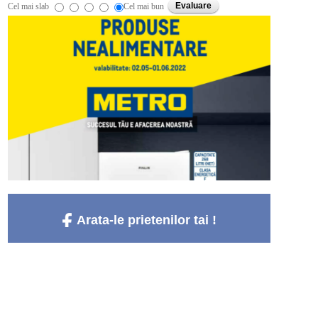
Cel mai slab
Cel mai bun
Arata-le prietenilor tai !