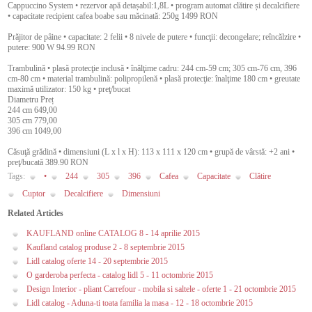
Cappuccino System • rezervor apă detașabil:1,8L • program automat clătire și decalcifiere
• capacitate recipient cafea boabe sau măcinată: 250g 1499 RON
Prăjitor de pâine • capacitate: 2 felii • 8 nivele de putere • funcţii: decongelare; reîncălzire •
putere: 900 W 94.99 RON
Trambulină • plasă protecţie inclusă • înălţime cadru: 244 cm-59 cm; 305 cm-76 cm, 396
cm-80 cm • material trambulină: polipropilenă • plasă protecţie: înalţime 180 cm • greutate
maximă utilizator: 150 kg • preţ/bucat
Diametru Preț
244 cm 649,00
305 cm 779,00
396 cm 1049,00
Căsuţă grădină • dimensiuni (L x l x H): 113 x 111 x 120 cm • grupă de vârstă: +2 ani •
preţ/bucată 389.90 RON
Tags:
•
244
305
396
Cafea
Capacitate
Clătire
Cuptor
Decalcifiere
Dimensiuni
Related Articles
KAUFLAND online CATALOG 8 - 14 aprilie 2015
Kaufland catalog produse 2 - 8 septembrie 2015
Lidl catalog oferte 14 - 20 septembrie 2015
O garderoba perfecta - catalog lidl 5 - 11 octombrie 2015
Design Interior - pliant Carrefour - mobila si saltele - oferte 1 - 21 octombrie 2015
Lidl catalog - Aduna-ti toata familia la masa - 12 - 18 octombrie 2015