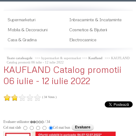
Supermarketuri
Inbracaminte & Incataminte
Mobila & Decoraciuni
Cosmetice & Bijuterii
Casa & Gradina
Electrocasnice
Toate cataloagele
>>> hypermarket & supermarket >>>
Kaufland
>>> KAUFLAND
Catalog promotii 06 iulie - 12 iulie 2022
KAUFLAND
Catalog promotii
06 iulie - 12 iulie 2022
( 34 Votes )
Evaluare utilizator:
/ 34
Cel mai slab
Cel mai bun