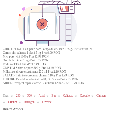
CHIO DELIGHT Chipsuri sare / ceapă dulce / iaurt 125 g- Pret 4.69 RON
Cartofi albi calitatea I plasă 5 kg-Pret 9.99 RON
Mici porc-vită 1000g-Pret 12.99 RON
Orez bob rotund 1 kg -Pret 3.79 RON
Rodii calitatea I buc -Pret 2.49 RON
CRISTIM Salam de porc 500 g-Pret 13.49 RON
Milkshake diverse sortimente 230 ml-Pret 2.19 RON
SALATINI Sărățele cașcaval/ chimen 110 g-Pret 1.99 RON
TUBORG Bere blondă fără alcool 0,33 l Sticlă -Pret 2.29 RON
ARIEL Detergent capsule arctic 12 utilizări 12 buc -Pret 12.79 RON
Tags:
230
500
Ariel
Buc
Calitatea
Capsule
Chimen
Cristim
Detergent
Diverse
Related Articles