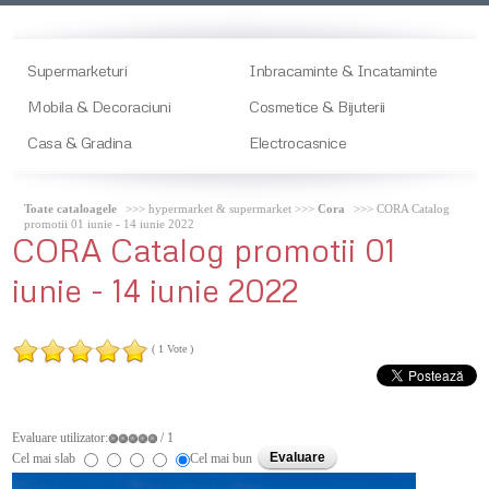
Supermarketuri
Inbracaminte & Incataminte
Mobila & Decoraciuni
Cosmetice & Bijuterii
Casa & Gradina
Electrocasnice
Toate cataloagele
>>> hypermarket & supermarket >>>
Cora
>>> CORA Catalog
promotii 01 iunie - 14 iunie 2022
CORA
Catalog promotii 01
iunie - 14 iunie 2022
( 1 Vote )
Evaluare utilizator:
/ 1
Cel mai slab
Cel mai bun