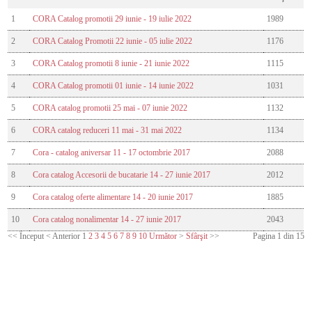
1
CORA Catalog promotii 29 iunie - 19 iulie 2022
1989
2
CORA Catalog Promotii 22 iunie - 05 iulie 2022
1176
3
CORA Catalog promotii 8 iunie - 21 iunie 2022
1115
4
CORA Catalog promotii 01 iunie - 14 iunie 2022
1031
5
CORA catalog promotii 25 mai - 07 iunie 2022
1132
6
CORA catalog reduceri 11 mai - 31 mai 2022
1134
7
Cora - catalog aniversar 11 - 17 octombrie 2017
2088
8
Cora catalog Accesorii de bucatarie 14 - 27 iunie 2017
2012
9
Cora catalog oferte alimentare 14 - 20 iunie 2017
1885
10
Cora catalog nonalimentar 14 - 27 iunie 2017
2043
<<
Început
<
Anterior
1
2
3
4
5
6
7
8
9
10
Următor
>
Sfârşit
>>
Pagina 1 din 15