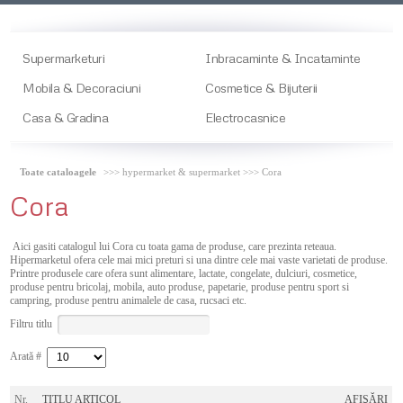
Supermarketuri
Inbracaminte & Incataminte
Mobila & Decoraciuni
Cosmetice & Bijuterii
Casa & Gradina
Electrocasnice
Toate cataloagele
>>> hypermarket & supermarket >>> Cora
Cora
Aici gasiti catalogul lui Cora cu toata gama de produse, care prezinta reteaua.
Hipermarketul ofera cele mai mici preturi si una dintre cele mai vaste varietati de produse.
Printre produsele care ofera sunt alimentare, lactate, congelate, dulciuri, cosmetice,
produse pentru bricolaj, mobila, auto produse, papetarie, produse pentru sport si
campring, produse pentru animalele de casa, rucsaci etc.
Filtru titlu
Arată #
Nr.
TITLU ARTICOL
AFIŞĂRI