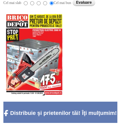
Cel mai slab
Cel mai bun
Distribuie şi prietenilor tăi! Îţi mulţumim!
:)