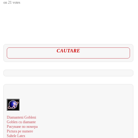
on
21
votes
CAUTARE
Diamanteni Gobleni
Goblen cu diamante
Рисуване по номера
Pictura pe numere
Saltele Latex