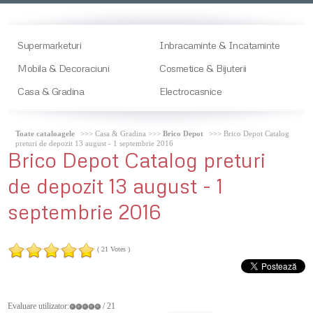
Supermarketuri
Inbracaminte & Incataminte
Mobila & Decoraciuni
Cosmetice & Bijuterii
Casa & Gradina
Electrocasnice
Toate cataloagele
>>> Casa & Gradina >>>
Brico Depot
>>> Brico Depot Catalog
preturi de depozit 13 august - 1 septembrie 2016
Brico
Depot Catalog preturi
de depozit 13 august - 1
septembrie 2016
( 21 Votes )
Evaluare utilizator:
/ 21