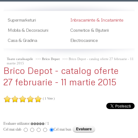
Supermarketuri
Inbracaminte & Incataminte
Mobila & Decoraciuni
Cosmetice & Bijuterii
Casa & Gradina
Electrocasnice
Toate cataloagele
>>>
Brico Depot
>>> Brico Depot - catalog oferte 27 februarie - 11
martie 2015
Brico
Depot - catalog oferte
27 februarie - 11 martie 2015
( 1 Vote )
Evaluare utilizator:
/ 1
Cel mai slab
Cel mai bun