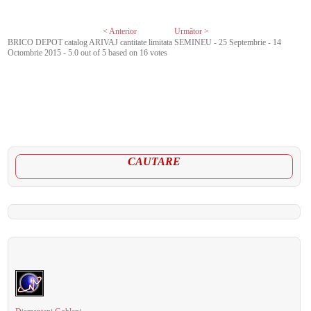
< Anterior
Următor >
BRICO DEPOT catalog ARIVAJ cantitate limitata SEMINEU - 25 Septembrie - 14
Octombrie 2015
-
5.0
out of
5
based on
16
votes
CAUTARE