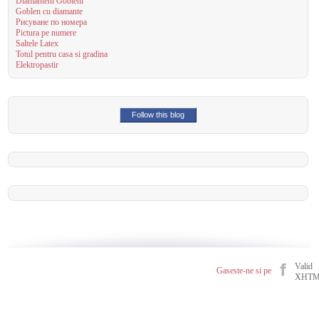
Diamanteni Gobleni
Goblen cu diamante
Рисуване по номера
Pictura pe numere
Saltele Latex
Totul pentru casa si gradina
Elektropastir
Follow this blog
Valid
Gaseste-ne si pe
XHT