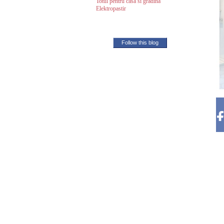
Totul pentru casa si gradina
Elektropastir
Follow this blog