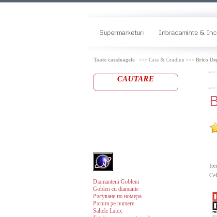
Supermarketuri
Inbracaminte & Inc
Toate cataloagele
>>> Casa & Gradina >>>
Brico De
CAUTARE
B
Eva
Cel
Diamanteni Gobleni
Goblen cu diamante
Рисуване по номера
Pictura pe numere
Saltele Latex