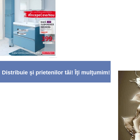
Distribuie şi prietenilor tăi! Îţi mulţumim!
:)