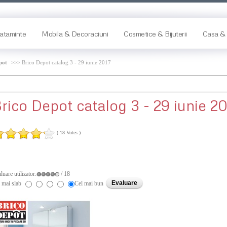
ataminte
Mobila & Decoraciuni
Cosmetice & Bijuterii
Casa & 
pot
>>> Brico Depot catalog 3 - 29 iunie 2017
rico
Depot catalog 3 - 29 iunie 20
( 18 Votes )
luare utilizator:
/ 18
 mai slab
Cel mai bun