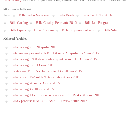
Billa catalog
National Cumperi Mai Des, Platesti Mai Rar - 25 Februarie - 2 Martie 2016
http://www.billa.ro/
Tags:
Billa Barbu Vacarescu
Billa Braila
Billa Card Plus 2016
Billa Catalog
Billa Catalog Februarie 2016
Billa Iasi Program
Billa Pipera
Billa Program
Billa Program Sarbatori
Billa Sibiu
Related Articles
Billa catalog 23 - 29 aprilie 2015
Este vremea gratarelor la BILLA intre 27 aprilie - 27 mai 2015
Billa catalog - 400 de articole cu pret redus - 1 - 31 mai 2015
Billa catalog - 7 - 13 mai 2015
3 cataloage BILLA valabile intre 14 - 20 mai 2015
Billa reduce TVA-ul la 9 % inca din 28 mai 2015
Billa catalog 28 mai - 3 iunie 2015
Billa catalog 4 - 10 iunie 2015
Billa catalog 11 - 17 iunie si pliant card PLUS 4 - 31 iunie 2015
Billa - produse RACOROASE 11 iunie - 8 iulie 2015