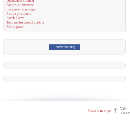
Diamanteni Gobleni
Goblen cu diamante
Рисуване по номера
Pictura pe numere
Saltele Latex
Totul pentru casa si gradina
Elektropastir
Follow this blog
Valid
Gaseste-ne si pe
XHT