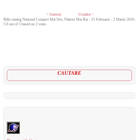
< Anterior
Următor >
Billa catalog National Cumperi Mai Des, Platesti Mai Rar - 25 Februarie - 2 Martie 2016
-
5.0
out of
5
based on
2
votes
CAUTARE