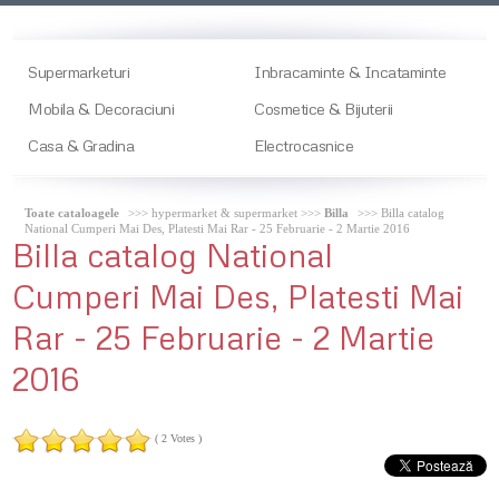
Supermarketuri
Inbracaminte & Incataminte
Mobila & Decoraciuni
Cosmetice & Bijuterii
Casa & Gradina
Electrocasnice
Toate cataloagele
>>> hypermarket & supermarket >>>
Billa
>>> Billa catalog
National Cumperi Mai Des, Platesti Mai Rar - 25 Februarie - 2 Martie 2016
Billa
catalog National
Cumperi Mai Des, Platesti Mai
Rar - 25 Februarie - 2 Martie
2016
( 2 Votes )