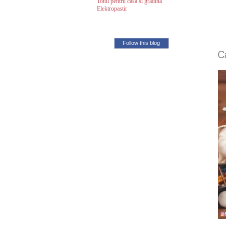
Totul pentru casa si gradina
Elektropastir
Follow this blog
C