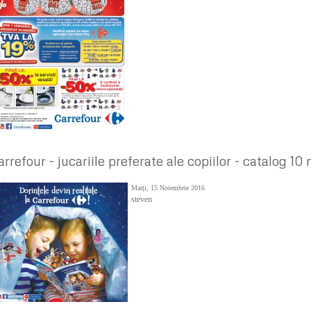
arrefour - jucariile preferate ale copiilor - catalog 
Marţi, 15 Noiembrie 2016
steven