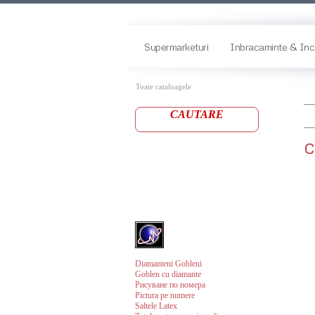
Supermarketuri
Inbracaminte & Inc
Toate cataloagele
CAUTARE
c
Diamanteni Gobleni
Goblen cu diamante
Рисуване по номера
Pictura pe numere
Saltele Latex