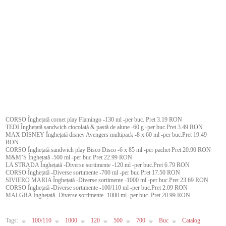
CORSO Înghețată cornet play Flamingo -130 ml -per buc. Pret 3.19 RON
TEDI Înghețată sandwich ciocolată & pastă de alune -60 g -per buc.Pret 3.49 RON
MAX DISNEY Înghețată disney Avengers multipack -8 x 60 ml -per buc.Pret 19.49
RON
CORSO Înghețată sandwich play Bisco Disco -6 x 85 ml -per pachet Pret 20.90 RON
M&M’S Înghețată -500 ml -per buc Pret 22.99 RON
LA STRADA Înghețată -Diverse sortimente -120 ml -per buc.Pret 6.79 RON
CORSO Înghețată -Diverse sortimente -700 ml -per buc.Pret 17.50 RON
SIVIERO MARIA Înghețată -Diverse sortimente -1000 ml -per buc.Pret 23.69 RON
CORSO Înghețată -Diverse sortimente -100/110 ml -per buc.Pret 2.09 RON
MALGRA Înghețată -Diverse sortimente -1000 ml -per buc. Pret 20.99 RON
Tags:
100/110
1000
120
500
700
Buc
Catalog