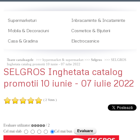
Supermarketuri
Inbracaminte & Incataminte
Mobila & Decoraciuni
Cosmetice & Bijuterii
Casa & Gradina
Electrocasnice
Toate cataloagele
>>> hypermarket & supermarket >>>
Selgros
>>> SELGROS
Inghetata catalog promotii 10 iunie - 07 iulie 2022
SELGROS
Inghetata catalog
promotii 10 iunie - 07 iulie 2022
( 2 Votes )
Evaluare utilizator:
/ 2
Cel mai slab
Cel mai bun