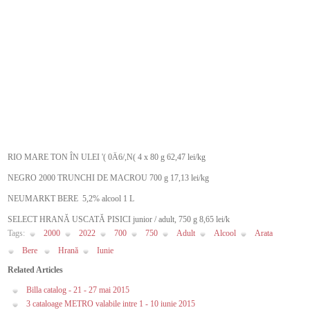
RIO MARE TON ÎN ULEI '( 0Ä6/,N( 4 x 80 g 62,47 lei/kg
NEGRO 2000 TRUNCHI DE MACROU 700 g 17,13 lei/kg
NEUMARKT BERE 5,2% alcool 1 L
SELECT HRANĂ USCATĂ PISICI junior / adult, 750 g 8,65 lei/k
Tags:
2000
2022
700
750
Adult
Alcool
Arata
Bere
Hrană
Iunie
Related Articles
Billa catalog - 21 - 27 mai 2015
3 cataloage METRO valabile intre 1 - 10 iunie 2015