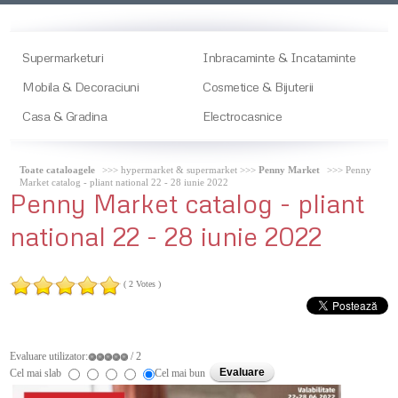
Supermarketuri
Inbracaminte & Incataminte
Mobila & Decoraciuni
Cosmetice & Bijuterii
Casa & Gradina
Electrocasnice
Toate cataloagele
>>> hypermarket & supermarket >>>
Penny Market
>>> Penny
Market catalog - pliant national 22 - 28 iunie 2022
Penny
Market catalog - pliant
national 22 - 28 iunie 2022
( 2 Votes )
Evaluare utilizator:
/ 2
Cel mai slab
Cel mai bun