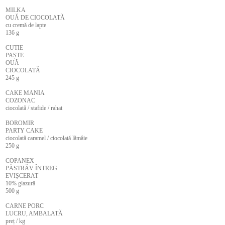
MILKA
OUĂ DE CIOCOLATĂ
cu cremă de lapte
136 g
CUTIE
PAȘTE
OUĂ
CIOCOLATĂ
245 g
CAKE MANIA
COZONAC
ciocolată / stafide / rahat
BOROMIR
PARTY CAKE
ciocolată caramel / ciocolată lămâie
250 g
COPANEX
PĂSTRĂV ÎNTREG
EVIȘCERAT
10% glazură
500 g
CARNE PORC
LUCRU, AMBALATĂ
preț / kg