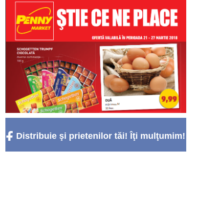
Distribuie şi prietenilor tăi! Îţi mulţumim!
:)