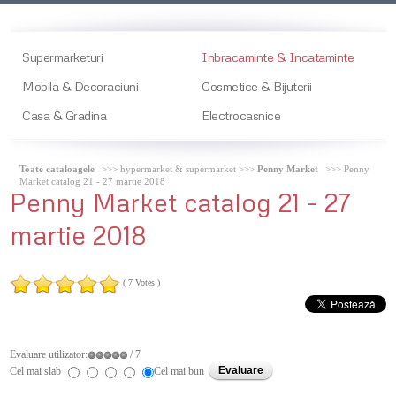
Supermarketuri
Inbracaminte & Incataminte
Mobila & Decoraciuni
Cosmetice & Bijuterii
Casa & Gradina
Electrocasnice
Toate cataloagele
>>> hypermarket & supermarket >>>
Penny Market
>>> Penny
Market catalog 21 - 27 martie 2018
Penny
Market catalog 21 - 27
martie 2018
( 7 Votes )
Evaluare utilizator:
/ 7
Cel mai slab
Cel mai bun