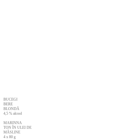
BUCEGI
BERE
BLONDĂ
4,5 % alcool
MARINNA
TON ÎN ULEI DE
MĂSLINE
4 x 80 g