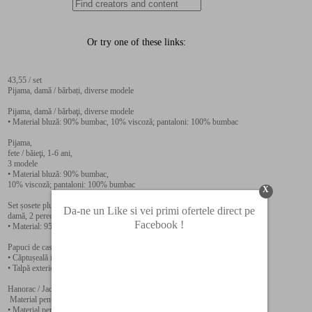
43,55 / set
Pijama, damă / bărbați, diverse modele
Pijama, damă / bărbaţi, diverse modele
• Material bluză: 90% bumbac, 10% viscoză; pantaloni: 100% bumbac
Pijama,
fete / băieţi, 1-6 ani,
3 modele
• Material bluză: 90% bumbac,
10% viscoză; pantaloni: 100% bumbac
X
Set șosete plușate,
Da-ne un Like si vei primi ofertele direct pe
damă, 2 perechi, 3 modele
Facebook !
• Material: 95% poliester, 4% poliamidă, 1% elastan (LYCRA®)
Papuci de casă, damă / bărbaţi, diverse modele
• Căptușeală interioară moale
• Talpă exterioară flexibilă şi antiderapantă
Hanorac / Jachetă, cu licenţă, fete / băieţi, 3-10 ani, 2 modele
Material pentru fete: 80% bumbac, 20% poliester
• Material pentru băieţi: 100% poliester