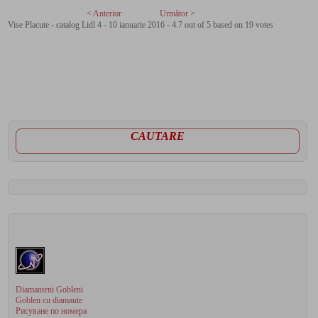
< Anterior
Următor >
Vise Placute - catalog Lidl 4 - 10 ianuarie 2016
-
4.7
out of
5
based on
19
votes
CAUTARE
Diamanteni Gobleni
Goblen cu diamante
Рисуване по номера