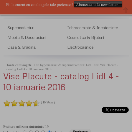
Fii la curent cu cataloagele tale preferate !
Aboneaza-te la newsletter !
Supermarketuri
Inbracaminte & Incataminte
Mobila & Decoraciuni
Cosmetice & Bijuterii
Casa & Gradina
Electrocasnice
Toate cataloagele
>>> hypermarket & supermarket >>>
Lidl
>>> Vise Placute -
catalog Lidl 4 - 10 ianuarie 2016
Vise
Placute - catalog Lidl 4 -
10 ianuarie 2016
( 19 Votes )
Evaluare utilizator:
/ 19