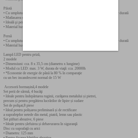
Pilotă
• Cu umplutură voluminoasă din fibre tubulare de poliester, pentru un volum de durată
• Matlasarea elaborată împiedică alunecarea umpluturii
• Ideală şi pentru perioada de tranziţie dintre anotimpuri
• Material husă: 100% poliester, umplutură: 100% poliester
Pernă
• Cu umplutură voluminoasă din fibre tubulare de poliester, pentru un volum de durată
• Material husă: 100% poliester, umplutură: 100% poliester
Lampă LED pentru priză,
2 modele
• Dimensiuni: cca. 8 x 35,5 cm (diametru x lungime)
• Modul cu LED: max. 3 W, durata de viaţă: cca. 20000h
• *Economie de energie de până la 80 % în comparaţie
cu un bec incandescent normal de 15 W
Accesorii bormașină,4 modele
Set perii de sârmă, 4 bucăţi
• Ideale pentru îndepărtarea ruginii, curăţarea metalului și pietrei,
precum și pentru pregătirea lucrărilor de lipire și sudare
Set de polişat,8 piese
• Ideal pentru polișarea preliminară și de rectificare
a suprafeţelor netede din metal, piatră, lemn sau plastic
Set ştifturi abrazive, 6 piese
• Ideale pentru șlefuirea și debavurarea în siguranţă
Disc cu suprafaţă cu arici
• Diametru: 125 mm
• Pentru fixarea hârtiilor abrazive,