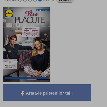
Cel mai slab
Cel mai bun
Arata-le prietenilor tai !