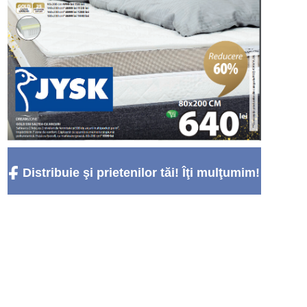
Distribuie şi prietenilor tăi! Îţi mulţumim!
:)