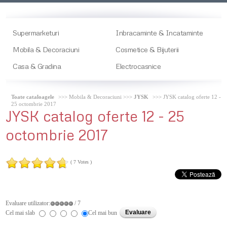
Supermarketuri
Inbracaminte & Incataminte
Mobila & Decoraciuni
Cosmetice & Bijuterii
Casa & Gradina
Electrocasnice
Toate cataloagele
>>> Mobila & Decoraciuni >>>
JYSK
>>> JYSK catalog oferte 12 -
25 octombrie 2017
JYSK
catalog oferte 12 - 25
octombrie 2017
( 7 Votes )
Evaluare utilizator:
/ 7
Cel mai slab
Cel mai bun