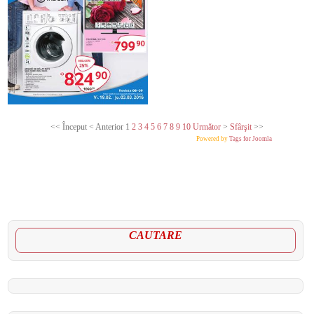
<<
Început
<
Anterior
1
2
3
4
5
6
7
8
9
10
Următor
>
Sfârşit
>>
Powered by
Tags for Joomla
CAUTARE