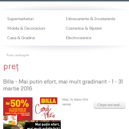
Supermarketuri
Inbracaminte & Incataminte
Mobila & Decoraciuni
Cosmetice & Bijuterii
Casa & Gradina
Electrocasnice
Toate cataloagele
preţ
Billa - Mai putin efort, mai mult gradinarit - 1 - 31
martie 2016
Marţi, 01 Martie 2016
steven
Citeşte mai mult...