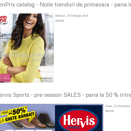
onPrix catalog - Noile trenduri de primavara - pana la
Miercuri, 24 Februarie 2016
steven
ervis Sports - pre-season SALES - pana la 50 % intre
Vineri, 13 Octombrie
steven