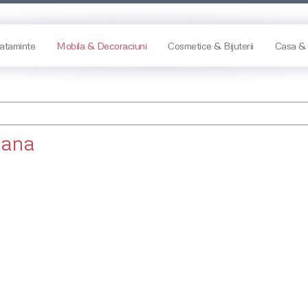
ataminte
Mobila & Decoraciuni
Cosmetice & Bijuterii
Casa & 
pana