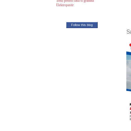
Totul pentru casa si gradina
Elektropastir
Follow this blog
S