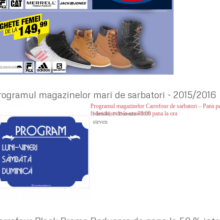
rogramul magazinelor mari de sarbatori - 2015/2016
Programul magazinelor Carrefour de sarbatori – Pana pe
fi deschise de la ora 08:00 pana la ora
Sâmbătă, 26 Decembrie 2015
steven