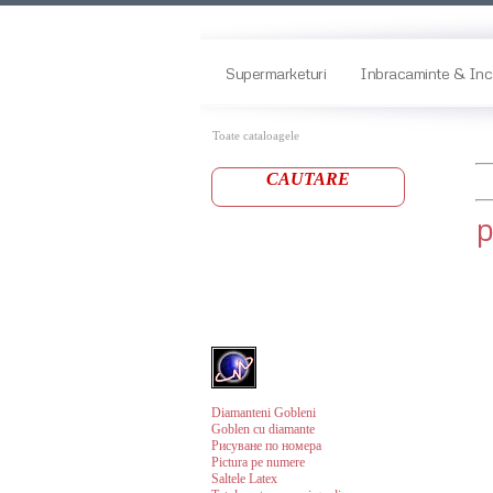
Supermarketuri
Inbracaminte & Inc
Toate cataloagele
CAUTARE
Diamanteni Gobleni
Goblen cu diamante
Рисуване по номера
Pictura pe numere
Saltele Latex