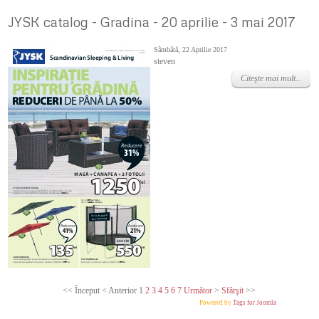
JYSK catalog - Gradina - 20 aprilie - 3 mai 2017
Sâmbătă, 22 Aprilie 2017
steven
Citeşte mai mult...
<<
Început
<
Anterior
1
2
3
4
5
6
7
Următor
>
Sfârşit
>>
Powered by
Tags for Joomla