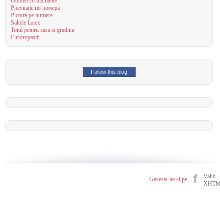
Goblen cu diamante
Рисуване по номера
Pictura pe numere
Saltele Latex
Totul pentru casa si gradina
Elektropastir
Follow this blog
Valid
Gaseste-ne si pe
XHT