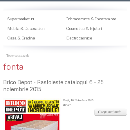
Supermarketuri
Inbracaminte & Incataminte
Mobila & Decoraciuni
Cosmetice & Bijuterii
Casa & Gradina
Electrocasnice
Toate cataloagele
fonta
Brico Depot - Rasfoieste catalogul 6 - 25
noiembrie 2015
Marţi, 10 Noiembrie 2015
steven
Citeşte mai mult...