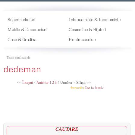
Supermarketuri
Inbracaminte & Incataminte
Mobila & Decoraciuni
Cosmetice & Bijuterii
Casa & Gradina
Electrocasnice
Toate cataloagele
dedeman
<<
Început
<
Anterior
1
2
3
4
Următor
>
Sfârşit
>>
Powered by
Tags for Joomla
CAUTARE