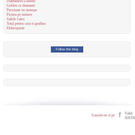
Diamanteni Gobleni
Goblen cu diamante
Рисуване по номера
Pictura pe numere
Saltele Latex
Totul pentru casa si gradina
Elektropastir
Follow this blog
Valid
Gaseste-ne si pe
XHT